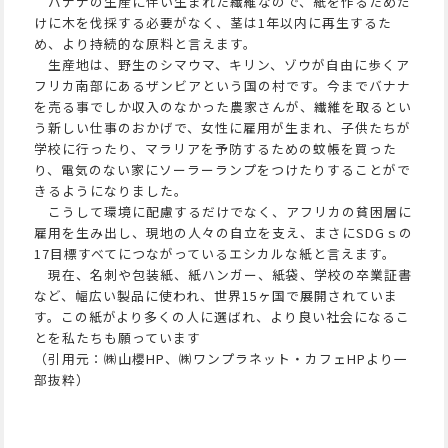
バナナの生産に伴い生まれた繊維なので、紙を作るためだ
けに木を伐採する必要がなく、茎は1年以内に再生するた
め、より持続的な原料と言えます。
生産地は、野生のシマウマ、キリン、ゾウが自由に歩くア
フリカ南部にあるザンビアという国の村です。今までバナナ
を売る事でしか収入のなかった農家さんが、繊維を取るとい
う新しい仕事のおかげで、女性に雇用が生まれ、子供たちが
学校に行ったり、マラリアを予防するための蚊帳を買った
り、電気のない家にソーラーランプをつけたりすることがで
きるようになりました。
こうして環境に配慮するだけでなく、アフリカの貧困層に
雇用を生み出し、現地の人々の自立を支え、まさにSDGｓの
17目標すべてにつながっているエシカルな紙と言えます。
現在、名刺や包装紙、紙ハンガー、紙袋、学校の卒業証書
など、幅広い製品に使われ、世界15ヶ国で展開されていま
す。この紙がより多くの人に選ばれ、より良い社会になるこ
とを私たちも願っています
（引用元：㈱山櫻HP、㈱ワンプラネット・カフェHPより一
部抜粋）