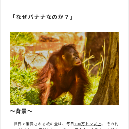
「なぜバナナなのか？」
～背景～
世界で消費される紙の量は、
毎日
100万トン以上
。 その約