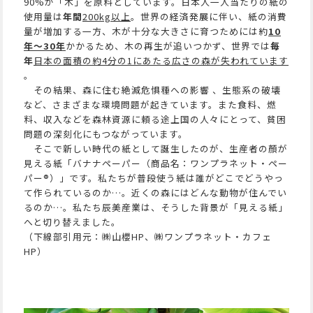
90%が「木」を原料としています。日本人一人当たりの紙の
使用量は
年間
200kg以上
。世界の経済発展に伴い、紙の消費
量が増加する一方、木が十分な大きさに育つためには約
10
年〜30年
かかるため、木の再生が追いつかず、世界では
毎
年
日本の面積の約4分の1にあたる広さの森が失われています
。
その結果、森に住む絶滅危惧種への影響 、生態系の破壊
など、さまざまな環境問題が起きています。また食料、燃
料、収入などを森林資源に頼る途上国の人々にとって、貧困
問題の深刻化にもつながっています。
そこで新しい時代の紙として誕生したのが、生産者の顏が
見える紙「バナナペーパー（商品名：ワンプラネット・ペー
パー®）」です。私たちが普段使う紙は誰がどこでどうやっ
て作られているのか…。近くの森にはどんな動物が住んでい
るのか…。
私たち辰美産業は、そうした背景が
「見える紙」
へと切り替えました。
（下線部引用元：㈱山櫻HP、㈱ワンプラネット・カフェ
HP）