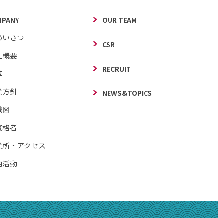
MPANY
OUR TEAM
あいさつ
CSR
社概要
RECRUIT
革
業方針
NEWS&TOPICS
織図
資格者
業所・アクセス
内活動