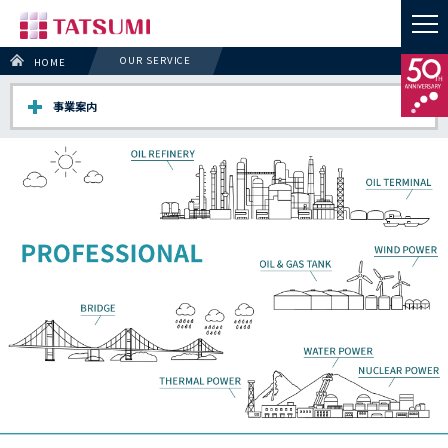
OUR SERVICE
HOME
事業案内
事業案内トップ
塗装工事
素地調整工事
防食設備工事
足場工事
その他工事
販売・レンタル
実績