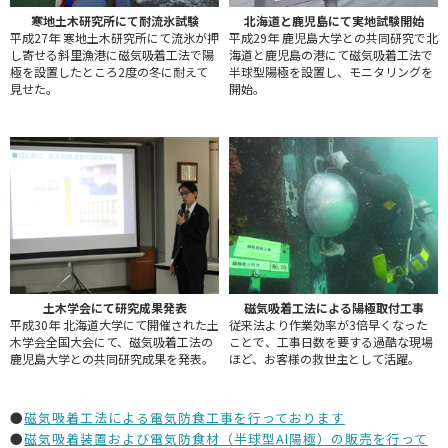
寒地土木研究所にて耐流氷試験
北海道と鹿児島にて実地試験開始
平成27年 寒地土木研究所にて流氷が押
平成29年 鹿児島大学との共同研究で北
し寄せる斜里漁港に磁気吸着工法で陽
海道と鹿児島の港にて磁気吸着工法で
極を設置したところ2度の冬に耐えて
半球型陽極を設置し、モニタリングを
見せた。
開始。
土木学会にて研究成果発表
磁気吸着工法による陽極取付工事
平成30年 北海道大学にて開催された土
従来法より作業効率が3倍早くなった
木学会全国大会にて、磁気吸着工法の
ことで、工事日数を要する過酷な現場
鹿児島大学との共同研究成果を発表。
ほど、お客様の救世主として活躍。
●
磁気吸着工法による電気防食工事を行っております
●
磁気吸着装置および電気防食材（半球型Al陽極）の販売を行って